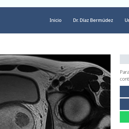
Inicio
Dr. Díaz Bermúdez
U
Para
cont