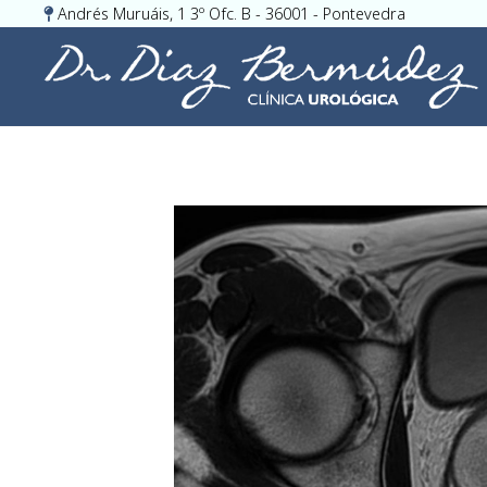
Andrés Muruáis, 1 3º Ofc. B - 36001 - Pontevedra