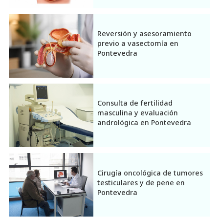
Disfunción eréctil
Fertilidad y genitales externos
Reversión y asesoramiento
previo a vasectomía en
Pontevedra
Incontinencia urinaria y cistitis
Otros tratamientos urológicos
Consulta de fertilidad
Salud prostática
masculina y evaluación
andrológica en Pontevedra
Cirugía oncológica de tumores
testiculares y de pene en
Pontevedra