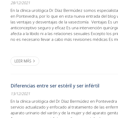
28/12/2021
En la clínica urológica Dr. Díaz Bermúdez somos especialis
en Pontevedra, por lo que en esta nueva entrada del blog 
las ventajas y desventajas de la vasectomía. Ventajas Es un método
anticonceptivo seguro y eficaz Es una intervención quirúrg
afecta a la libido ni a las relaciones sexuales Excepto los p
no es necesario llevar a cabo más revisiones médicas Es 
económico que la ligadura de trompas para la...
LEER MÁS
Diferencias entre ser estéril y ser infértil
13/12/2021
En la clínica urológica del Dr. Díaz Bermúdez en Pontevedr
servicio actualizado y enfocado al tratamiento de las enfe
aparato urinario del varón y de la mujer y del aparato genit