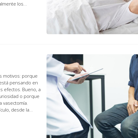
ealmente los
z a conti...
s motivos: porque
e está pensando en
us efectos. Bueno, a
curiosidad o porque
a vasectomía.
culo, desde la