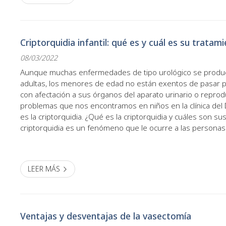
Criptorquidia infantil: qué es y cuál es su tratam
08/03/2022
Aunque muchas enfermedades de tipo urológico se prod
adultas, los menores de edad no están exentos de pasar 
con afectación a sus órganos del aparato urinario o reprod
problemas que nos encontramos en niños en la clínica del
es la criptorquidia. ¿Qué es la criptorquidia y cuáles son su
criptorquidia es un fenómeno que le ocurre a las personas
sexuales masculinos y que se produce cuando uno o los do
LEER MÁS
Ventajas y desventajas de la vasectomía