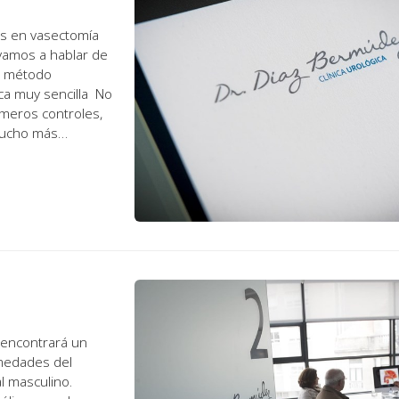
tas en vasectomía
vamos a hablar de
ica muy sencilla No
rimeros controles,
mucho más
a encontrará un
rmedades del
al masculino.