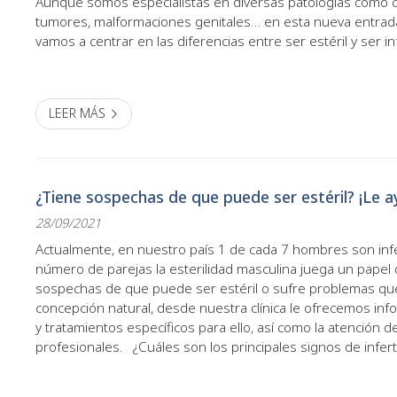
Aunque somos especialistas en diversas patologías como có
tumores, malformaciones genitales… en esta nueva entrad
vamos a centrar en las diferencias entre ser estéril y ser in
ser estéril es la incapacidad para concebir, la infertili...
LEER MÁS
¿Tiene sospechas de que puede ser estéril? ¡Le 
28/09/2021
Actualmente, en nuestro país 1 de cada 7 hombres son infé
número de parejas la esterilidad masculina juega un papel d
sospechas de que puede ser estéril o sufre problemas qu
concepción natural, desde nuestra clínica le ofrecemos inf
y tratamientos específicos para ello, así como la atención d
profesionales. ¿Cuáles son los principales signos de infer
hemos indicado, el principal síntoma de...