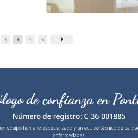
3
4
5
6
logo de confianza en Pon
Número de registro:
C-36-001885
a un equipo humano especializado y un equipo técnico de calidad
enfermedades.