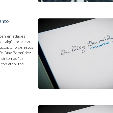
iento
ucen en edades
por algún proceso
uctor. Uno de estos
 Dr. Díaz Bermúdez
s síntomas? La
 con atributos
s...