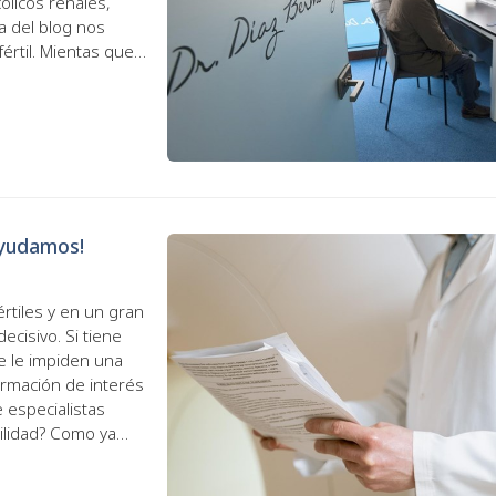
licos renales,
a del blog nos
fértil. Mientas que
ayudamos!
rtiles y en un gran
ecisivo. Si tiene
e le impiden una
ormación de interés
e especialistas
tilidad? Como ya