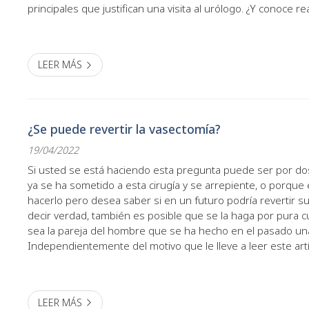
principales que justifican una visita al urólogo. ¿Y conoce r
motivos por los que se produce? Le arrojamos algo más de lu
LEER MÁS
¿Se puede revertir la vasectomía?
19/04/2022
Si usted se está haciendo esta pregunta puede ser por do
ya se ha sometido a esta cirugía y se arrepiente, o porqu
hacerlo pero desea saber si en un futuro podría revertir s
decir verdad, también es posible que se la haga por pura 
sea la pareja del hombre que se ha hecho en el pasado un
Independientemente del motivo que le lleve a leer este artí
clínica urológica del Dr. Díaz Bermúdez le contar...
LEER MÁS